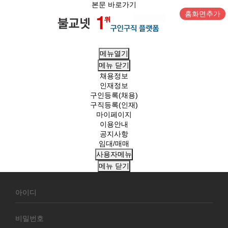
본문 바로가기
홈화면추가
메뉴열기
메뉴
닫기
채용정보
인재정보
구인등록(채용)
구직등록(인재)
마이페이지
이용안내
공지사항
임대/매매
사용자메뉴
메뉴
닫기
회
원
로
그
인