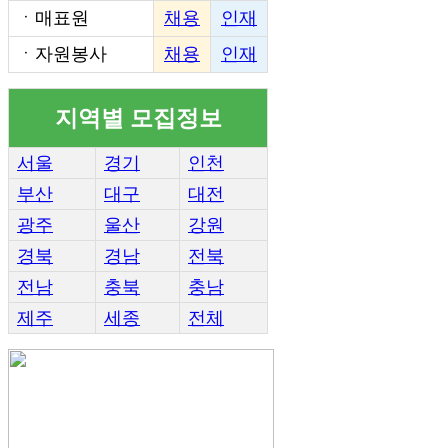
ㆍ
매표원
채용
인재
ㆍ
자원봉사
채용
인재
지역별 모집정보
서울
경기
인천
부산
대구
대전
광주
울산
강원
경북
경남
전북
전남
충북
충남
제주
세종
전체