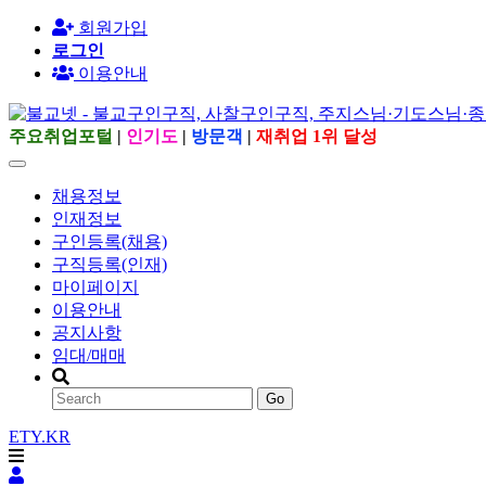
회원가입
로그인
이용안내
주요취업포털
|
인기도
|
방문객
|
재취업 1위 달성
채용정보
인재정보
구인등록(채용)
구직등록(인재)
마이페이지
이용안내
공지사항
임대/매매
Go
ETY.KR