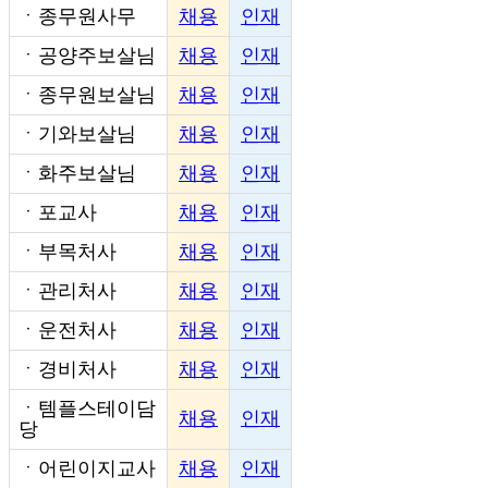
ㆍ
종무원사무
채용
인재
ㆍ
공양주보살님
채용
인재
ㆍ
종무원보살님
채용
인재
ㆍ
기와보살님
채용
인재
ㆍ
화주보살님
채용
인재
ㆍ
포교사
채용
인재
ㆍ
부목처사
채용
인재
ㆍ
관리처사
채용
인재
ㆍ
운전처사
채용
인재
ㆍ
경비처사
채용
인재
ㆍ
템플스테이담
채용
인재
당
ㆍ
어린이지교사
채용
인재