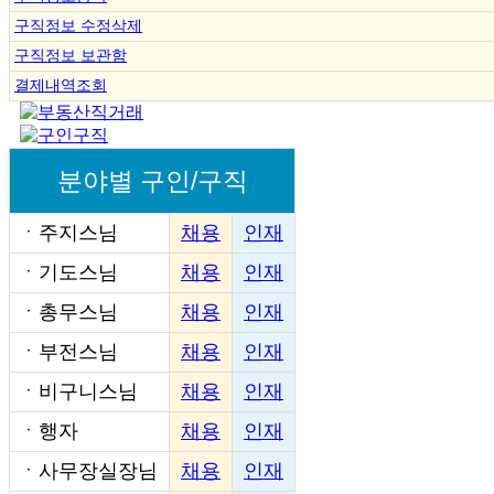
구직정보 수정삭제
구직정보 보관함
결제내역조회
분야별 구인/구직
ㆍ
주지스님
채용
인재
ㆍ
기도스님
채용
인재
ㆍ
총무스님
채용
인재
ㆍ
부전스님
채용
인재
ㆍ
비구니스님
채용
인재
ㆍ
행자
채용
인재
ㆍ
사무장실장님
채용
인재