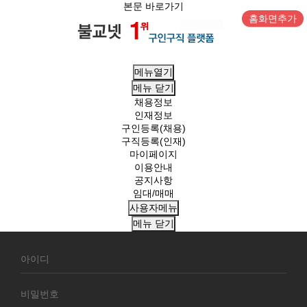
본문 바로가기
홈화면추가
메뉴열기
메뉴
닫기
채용정보
인재정보
구인등록(채용)
구직등록(인재)
마이페이지
이용안내
공지사항
임대/매매
사용자메뉴
메뉴
닫기
회
원
로
그
인